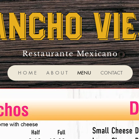
ancho vie
Restaurante Mexicano
H O M E
A B O U T
MENU
CONTACT